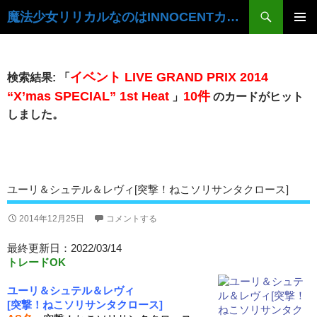
検
魔法少女リリカルなのはINNOCENTカードデータベース
索
コ
ン
メ
テ
イ
ン
イベント LIVE GRAND PRIX 2014
検索結果: 「
ツ
ン
“X’mas SPECIAL” 1st Heat
10件
」
のカードがヒット
へ
しました。
ス
メ
キ
ニ
ッ
プ
ュ
ユーリ＆シュテル＆レヴィ[突撃！ねこソリサンタクロース]
ー
2014年12月25日
コメントする
最終更新日：2022/03/14
トレードOK
ユーリ＆シュテル＆レヴィ
[突撃！ねこソリサンタクロース]