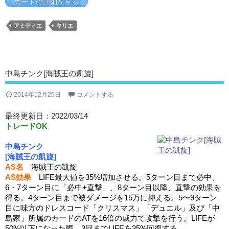
カードの詳細を見る
アミティエ
キリエ
中島チンク[海賊王の凱旋]
2014年12月25日
コメントする
最終更新日：2022/03/14
トレードOK
中島チンク
[海賊王の凱旋]
AS名
海賊王の凱旋
AS効果
LIFE最大値を35%増加させる。5ターン目まで必中、
6・7ターン目に「必中+直撃」、8ターン目以降、直撃の効果を
得る。4ターン目まで被ダメージを15万に抑える。5〜9ターン
目に味方のドレスコード「クリスマス」「デュエル」及び「中
島家」所属のカードのATを16倍の威力で攻撃を行う。LIFEが
50%以下になった際、3回までLIFEを35%回復する。