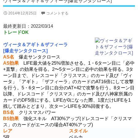
ヴィータ＆アギト＆ザフィーラ[爆走サンタクロース]
2014年12月25日
コメントする
最終更新日：2022/03/14
トレードOK
ヴィータ＆アギト＆ザフィーラ
[爆走サンタクロース]
AS名
爆走サンタクロース
AS効果
LIFE最大値を25%増加させる。1・6ターン目に「必中
+直撃」の効果を得る。2〜5ターン目に必中の効果を得る。3タ
ーン目まで、ドレスコード「クリスマス」のカード及び「ヴィ
ータ」「アギト」「ザフィーラ」のカードのAT16倍にして攻撃
を行う。5・6ターン目に自分のAT×42で攻撃を行う。8ターン目
以降、ドレスコード「クリスマス」のカード及び八神家所属の
カードのDF5倍にする。LIFEが0になった際、1度だけLIFEを1
残して踏みとどまり、次ターンLIFEを30%回復する。
BS名
クリスマスパワー
BS効果
強化スキル AT30%アップ(ドレスコード「クリスマ
ス」のカードがエースの場合AT40%アップ)
レア
スタイル
SR
ベルカ