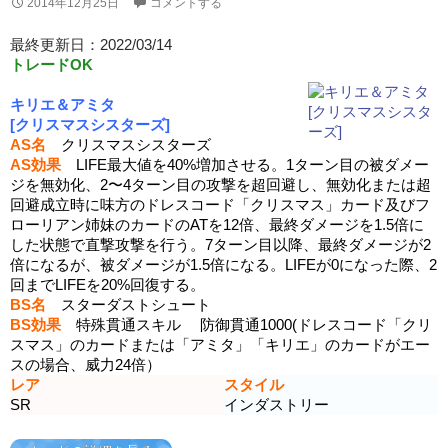
2014年12月25日
コメントする
最終更新日：2022/03/14
トレードOK
キリエ＆アミタ
[クリスマスシスターズ]
AS名
クリスマスシスターズ
AS効果
LIFE最大値を40%増加させる。1ターン目の被ダメー
ジを無効化、2〜4ターン目の攻撃を超回避し、無効化または超
回避成立時に味方のドレスコード「クリスマス」カード及びフ
ローリアン姉妹のカードのATを12倍、最終ダメージを1.5倍に
した状態で直撃攻撃を行う。7ターン目以降、最終ダメージが2
倍になるが、被ダメージが1.5倍になる。LIFEが0になった際、2
回までLIFEを20%回復する。
BS名
スターダストシュート
BS効果
特殊貫通スキル 防御貫通1000(ドレスコード「クリ
スマス」のカードまたは「アミタ」「キリエ」のカードがエー
スの場合、威力24倍）
レア
スタイル
SR
インダストリー