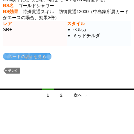
BS名
ゴールドシャワー
BS効果
特殊貫通スキル 防御貫通12000（中島家所属カード
がエースの場合、効果3倍）
レア
スタイル
SR+
ベルカ
ミッドチルダ
カードの詳細を見る
チンク
投
1
2
次へ →
稿
ナ
ビ