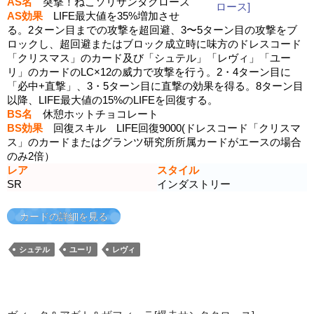
AS名
突撃！ねこソリサンタクロース
AS効果
LIFE最大値を35%増加させ
る。2ターン目までの攻撃を超回避、3〜5ターン目の攻撃をブ
ロックし、超回避またはブロック成立時に味方のドレスコード
「クリスマス」のカード及び「シュテル」「レヴィ」「ユー
リ」のカードのLC×12の威力で攻撃を行う。2・4ターン目に
「必中+直撃」、3・5ターン目に直撃の効果を得る。8ターン目
以降、LIFE最大値の15%のLIFEを回復する。
BS名
休憩ホットチョコレート
BS効果
回復スキル LIFE回復9000(ドレスコード「クリスマ
ス」のカードまたはグランツ研究所所属カードがエースの場合
のみ2倍）
レア
スタイル
SR
インダストリー
カードの詳細を見る
シュテル
ユーリ
レヴィ