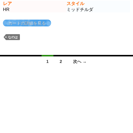
レア
スタイル
HR
ミッドチルダ
カードの詳細を見る
なのは
投
1
2
次へ →
稿
ナ
ビ
ゲ
ー
シ