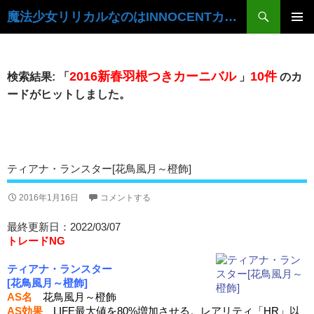
検
魔法少女リリカルなのはINNOCENTカードデータベース
索
コ
ン
メ
テ
イ
ン
2016新春羽根つきカーニバル
10件
検索結果: 「
」
のカ
ツ
ン
ードがヒットしました。
へ
ス
メ
キ
ニ
ッ
プ
ュ
ティアナ・ランスター[花鳥風月～橙飾]
ー
2016年1月16日
コメントする
最終更新日：2022/03/07
トレードNG
ティアナ・ランスター
[花鳥風月～橙飾]
AS名
花鳥風月～橙飾
AS効果
LIFE最大値を80%増加させる。レアリティ「HR」以