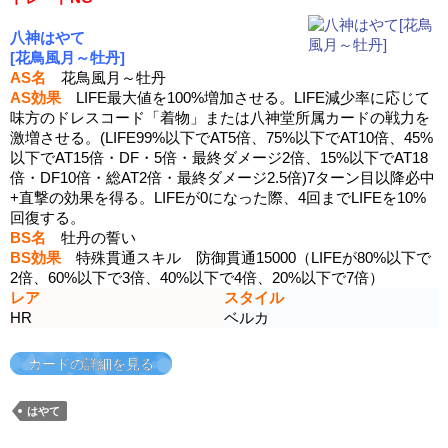
八神はやて
[花鳥風月～牡丹]
AS名
花鳥風月～牡丹
AS効果
LIFE最大値を100%増加させる。LIFE減少率に応じて
味方のドレスコード「着物」または八神堂所属カードの戦力を
激増させる。(LIFE99%以下でAT5倍、75%以下でAT10倍、45%
以下でAT15倍・DF・5倍・最終ダメージ2倍、15%以下でAT18
倍・DF10倍・総AT2倍・最終ダメージ2.5倍)7ターン目以降必中
+直撃の効果を得る。LIFEが0になった際、4回までLIFEを10%
回復する。
BS名
牡丹の誓い
BS効果
特殊貫通スキル 防御貫通15000（LIFEが80%以下で
2倍、60%以下で3倍、40%以下で4倍、20%以下で7倍）
レア
スタイル
HR
ベルカ
カードの詳細を見る
はやて