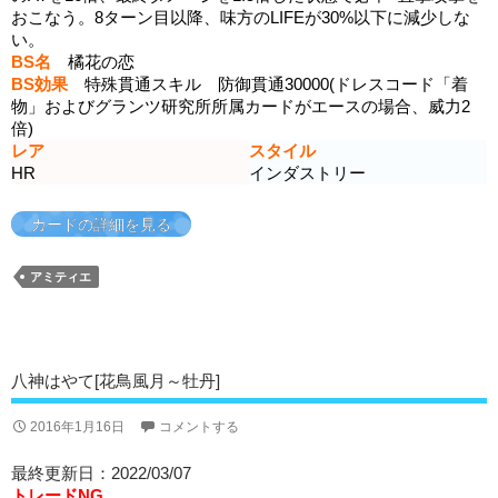
おこなう。8ターン目以降、味方のLIFEが30%以下に減少しな
い。
BS名
橘花の恋
BS効果
特殊貫通スキル 防御貫通30000(ドレスコード「着
物」およびグランツ研究所所属カードがエースの場合、威力2
倍)
レア
スタイル
HR
インダストリー
カードの詳細を見る
アミティエ
八神はやて[花鳥風月～牡丹]
2016年1月16日
コメントする
最終更新日：2022/03/07
トレードNG