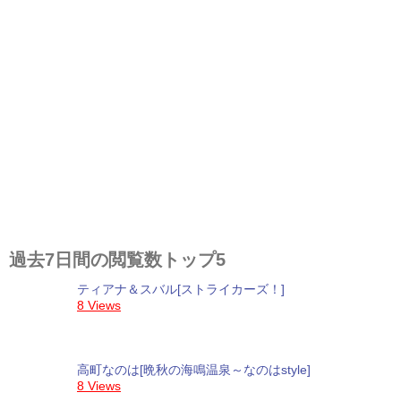
過去7日間の閲覧数トップ5
ティアナ＆スバル[ストライカーズ！]
8 Views
高町なのは[晩秋の海鳴温泉～なのはstyle]
8 Views