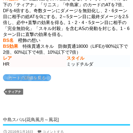
下の「ティアナ」「リニス」「中島家」のカードのATを7倍、
DFを4倍する。奇数ターンにダメージを無効化し、2・6ターン
目に相手の総ATを0にする。2～5ターン目に最終ダメージを2.5
倍し、必中+直撃の効果を得る。1・2・4・5ターン目に相手の
「完全無効化」「スキル封殺」を含むASの発動を封じる。1・6
ターン目に直撃の効果を得る。
BS名
橙飾の想い
BS効果
特殊貫通スキル 防御貫通18000（LIFEが80%以下で
2倍、60%以下で4倍、10%以下で7倍）
レア
スタイル
HR
ミッドチルダ
カードの詳細を見る
ティアナ
中島スバル[花鳥風月～風花]
2016年1月16日
コメントする