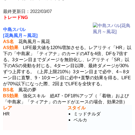
最終更新日：2022/03/07
トレードNG
中島スバル
[花鳥風月～風花]
AS名
花鳥風月～風花
AS効果
LIFE最大値を120%増加させる。レアリティ「HR」以
下の「中島家」「ティアナ」のカードのATを4倍、DFを7倍す
る。3ターン目までダメージを無効化し、レアリティ「SR」以
下のASの発動を封じる。4ターン目以降、最終ダメージが30%
ずつ上昇する。（上昇上限210%）3ターン目まで必中、4～8タ
ーン目に直撃、9・10ターン目に必中+直撃の効果を得る。LIFE
が70%以下になった際、2回までLIFEを全快する。
BS名
風花の夢
BS効果
強化スキル 総AT・DF18%アップ（「着物」および
「中島家」「ティアナ」のカードがエースの場合、効果2倍）
レア
スタイル
HR
ミッドチルダ
ベルカ