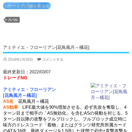
カードの詳細を見る
スバル
アミティエ・フローリアン[花鳥風月～橘花]
2016年1月16日
コメントする
最終更新日：2022/03/07
トレードNG
アミティエ・フローリアン
[花鳥風月～橘花]
AS名
花鳥風月～橘花
AS効果
LIFE最大値を90%増加させる。必ず先攻を奪取し、4
ターン目まで相手の「AS無効化」を含むASの発動を封じる。5
ターン目以降の攻撃をフルブロックし、フルブロック成立時に
味方のドレスコード「着物」またはグランツ研究所所属カード
のATを16倍、最終ダメージを1.5倍した状態で必中+直撃攻撃を