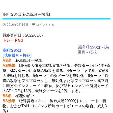
高町なのは[花鳥風月～桜花]
2016年1月16日
コメントする
最終更新日：2022/03/07
トレードNG
高町なのは
[花鳥風月～桜花]
AS名
花鳥風月～桜花
AS効果
LIFE最大値を110%増加させる。奇数ターンに必中+直
撃、偶数ターンに直撃の効果を得る。4ターン目まで相手のAS
の発動を封じる。5ターン目のダメージを無効化、6ターン目以
降の攻撃をフルブロックし、無効化またはフルブロック成立時
に味方のドレスコード「着物」及びT&Hエレメンツ所属カード
のAT・DFを18倍、最終ダメージを2倍にする。
BS名
桜花の願い
BS効果
特殊貫通スキル 防御貫通20000(ドレスコード「着
物」およびT&Hエレメンツ所属カードがエースの場合、威力3
倍）