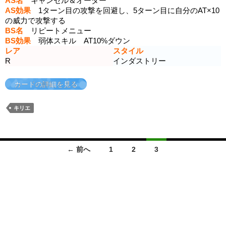
AS名
キャンセル＆オーダー
AS効果
1ターン目の攻撃を回避し、5ターン目に自分のAT×10
の威力で攻撃する
BS名
リピートメニュー
BS効果
弱体スキル AT10%ダウン
レア
スタイル
R
インダストリー
カードの詳細を見る
キリエ
投
← 前へ
1
2
3
稿
ナ
ビ
ゲ