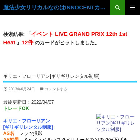
検
魔法少女リリカルなのはINNOCENTカードデータベース
索
コ
ン
メ
テ
イ
ン
イベント LIVE GRAND PRIX 12th 1st
検索結果: 「
ツ
ン
Heat
12件
」
のカードがヒットしました。
へ
ス
メ
キ
ニ
ッ
プ
ュ
キリエ・フローリアン[ギリギリレンタル制服]
ー
2013年6月24日
コメントする
最終更新日：2022/04/07
トレードOK
キリエ・フローリアン
[ギリギリレンタル制服]
AS名
レッツ撮影
AS効果
ミッド・ベルカスタイルカードのATを75%下げる