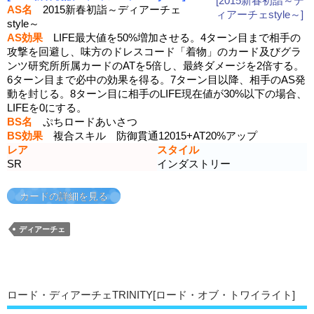
AS名
2015新春初詣～ディアーチェ
style～
AS効果
LIFE最大値を50%増加させる。4ターン目まで相手の
攻撃を回避し、味方のドレスコード「着物」のカード及びグラ
ンツ研究所所属カードのATを5倍し、最終ダメージを2倍する。
6ターン目まで必中の効果を得る。7ターン目以降、相手のAS発
動を封じる。8ターン目に相手のLIFE現在値が30%以下の場合、
LIFEを0にする。
BS名
ぷちロードあいさつ
BS効果
複合スキル 防御貫通12015+AT20%アップ
レア
スタイル
SR
インダストリー
カードの詳細を見る
ディアーチェ
ロード・ディアーチェTRINITY[ロード・オブ・トワイライト]