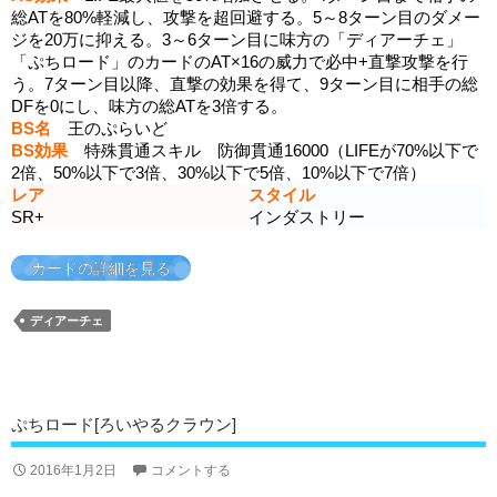
総ATを80%軽減し、攻撃を超回避する。5～8ターン目のダメー
ジを20万に抑える。3～6ターン目に味方の「ディアーチェ」
「ぷちロード」のカードのAT×16の威力で必中+直撃攻撃を行
う。7ターン目以降、直撃の効果を得て、9ターン目に相手の総
DFを0にし、味方の総ATを3倍する。
BS名
王のぷらいど
BS効果
特殊貫通スキル 防御貫通16000（LIFEが70%以下で
2倍、50%以下で3倍、30%以下で5倍、10%以下で7倍）
レア
スタイル
SR+
インダストリー
カードの詳細を見る
ディアーチェ
ぷちロード[ろいやるクラウン]
2016年1月2日
コメントする