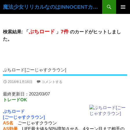
検
魔法少女リリカルなのはINNOCENTカードデータベース
索
コ
ン
メ
テ
イ
ン
ぷちロード
7件
検索結果: 「
」
のカードがヒットしまし
ツ
ン
た。
へ
ス
メ
キ
ニ
ッ
プ
ュ
ぷちロード[ごーじゃすクラウン]
ー
2016年1月16日
コメントする
最終更新日：2022/03/07
トレードOK
ぷちロード
[ごーじゃすクラウン]
AS名
ごーじゃすクラウン
AS効果
LIFE最大値を50%増加させる。4ターン目まで相手の