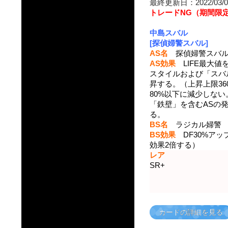
最終更新日：2022/03/0
トレードNG（期間限
中島スバル
[探偵婦警スバル]
AS名
探偵婦警スバ
AS効果
LIFE最大値
スタイルおよび「スバ
昇する。（上昇上限36
80%以下に減少しな
「鉄壁」を含むASの発
る。
BS名
ラジカル婦警
BS効果
DF30%アッ
効果2倍する）
レア
SR+
カードの詳細を見る