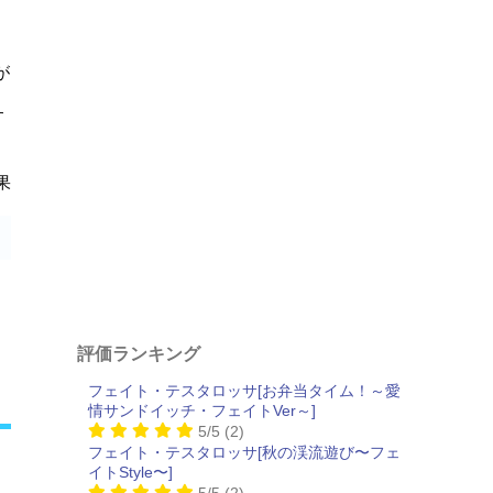
が
、
す
果
評価ランキング
フェイト・テスタロッサ[お弁当タイム！～愛
情サンドイッチ・フェイトVer～]
5/5
(2)
フェイト・テスタロッサ[秋の渓流遊び〜フェ
イトStyle〜]
5/5
(2)