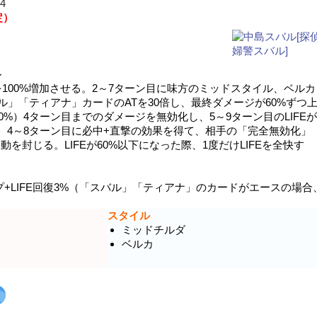
4
定）
ル
を100%増加させる。2～7ターン目に味方のミッドスタイル、ベルカ
ル」「ティアナ」カードのATを30倍し、最終ダメージが60%ずつ
0%）4ターン目までのダメージを無効化し、5～9ターン目のLIFEが
い。4～8ターン目に必中+直撃の効果を得て、相手の「完全無効化」
動を封じる。LIFEが60%以下になった際、1度だけLIFEを全快す
プ+LIFE回復3%（「スバル」「ティアナ」のカードがエースの場合
スタイル
ミッドチルダ
ベルカ