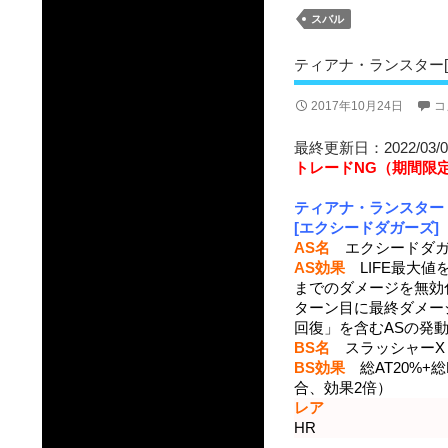
スバル
ティアナ・ランスター[
2017年10月24日
コ
最終更新日：2022/03/0
トレードNG（期間限
ティアナ・ランスター
[エクシードダガーズ]
AS名
エクシードダガ
AS効果
LIFE最大値を
までのダメージを無効
ターン目に最終ダメー
回復」を含むASの発
BS名
スラッシャーX
BS効果
総AT20%+
合、効果2倍）
レア
HR