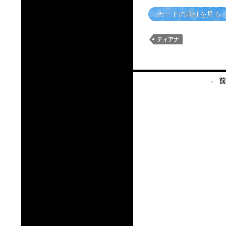
カードの詳細を見る
ティアナ
投
← 
稿
ナ
ビ
ゲ
ー
シ
ョ
ン