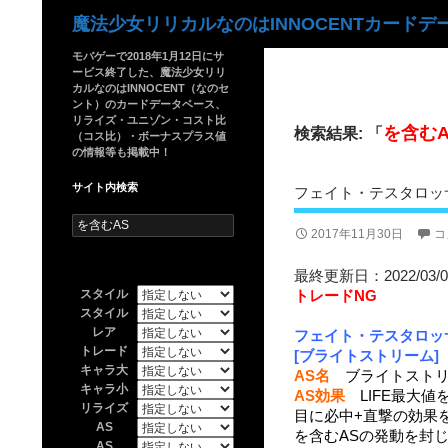
検
魔法少女リリカルなのはINNOCENTカードデ
索
モバゲーで2018年1月12日にサ
ービス終了した、魔法少女リリ
カルなのはINNOCENT（なのセ
ント）のカードデータベース、
リライズ・ユニゾン・コスト比
を含むA
検索結果: 「
（コス比）・ボーナスプラス値
の情報等も掲載中！
サイト内検索
フェイト・テスタロッサ
検
2017年11月30日
コ
索:
最終更新日：2022/03/0
スタイル
トレードNG
スタイル
レア
フェイト・テスタロッ
トレード
[ブライトストリーム]
キャラ大
AS名
ブライトストリ
キャラ小
AS効果
LIFE最大値を
リライズ
目に必中+直撃の効果
AS
を含むASの発動を封
AS