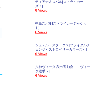
ティアナ＆スバル[ストライカー
ズ！]
し
8 Views
中島スバル[ストライカージャケッ
ト]
6 Views
シュテル・スタークス[ブライダルチ
ェンジ～ストロベリーカラーズ～]
6 Views
八神ヴィータ[秋の運動会！～ヴィー
タ選手～]
6 Views