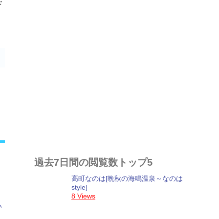
ド
過去7日間の閲覧数トップ5
高町なのは[晩秋の海鳴温泉～なのは
style]
8 Views