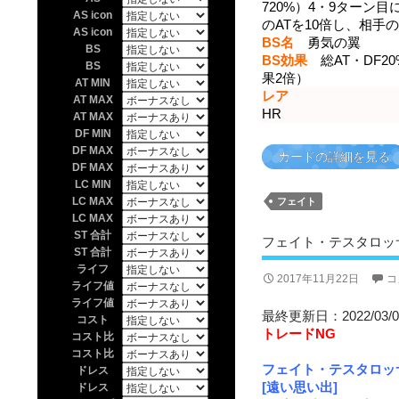
720%）4・9ターン
AS icon
のATを10倍し、相
AS icon
BS名
勇気の翼
BS
BS効果
総AT・DF2
BS
果2倍）
AT MIN
レア
AT MAX
HR
AT MAX
DF MIN
DF MAX
カードの詳細を見る
DF MAX
LC MIN
LC MAX
フェイト
LC MAX
ST 合計
フェイト・テスタロッサ
ST 合計
ライフ
2017年11月22日
コ
ライフ値
ライフ値
最終更新日：2022/03/0
コスト
トレードNG
コスト比
コスト比
フェイト・テスタロッ
ドレス
[遠い思い出]
ドレス