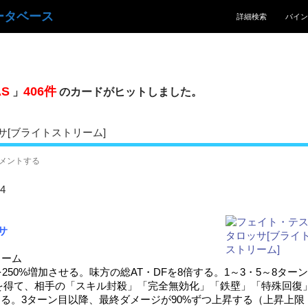
コンテンツへスキッ
ータベース
詳細検索
バイン
S
406件
」
のカードがヒットしました。
[ブライトストリーム]
メントする
4
サ
ーム
250%増加させる。味方の総AT・DFを8倍する。1～3・5～8ターン
を得て、相手の「スキル封殺」「完全無効化」「鉄壁」「特殊回復
じる。3ターン目以降、最終ダメージが90%ずつ上昇する（上昇上限