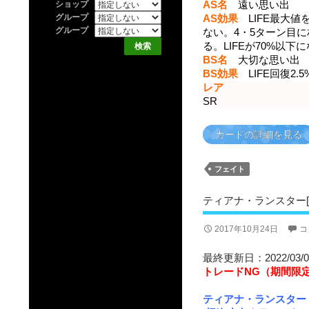
AS名
遠い思い出
ショップ
グループ
AS効果
LIFE最大値を
グループ
ない。4・5ターン目に
る。LIFEが70%以下
BS名
大切な思い出
BS効果
LIFE回復2
レア
SR
カードの詳細を見る
フェイト
ティアナ・ランスター[
2017年10月24日
コ
最終更新日：2022/03/0
トレードNG（期間限
ティアナ・ランスター