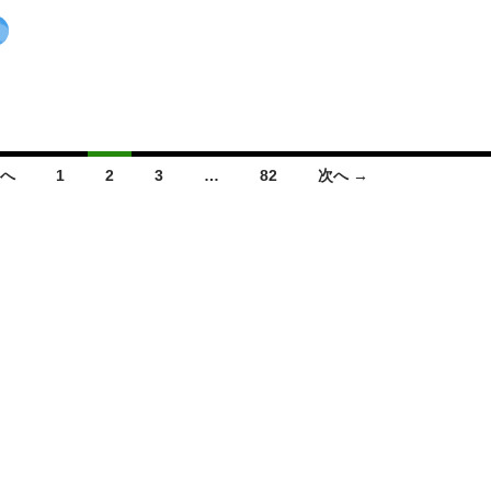
前へ
1
2
3
…
82
次へ →