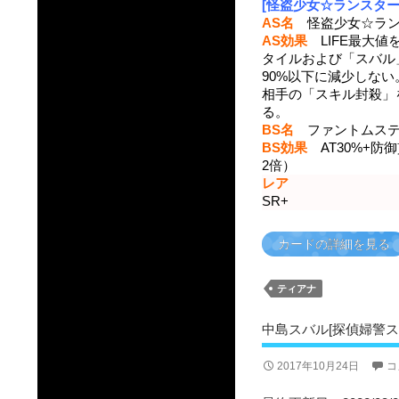
[怪盗少女☆ランスター
AS名
怪盗少女☆ラン
AS効果
LIFE最大値
タイルおよび「スバル」
90%以下に減少しな
相手の「スキル封殺」を
る。
BS名
ファントムステ
BS効果
AT30%+防
2倍）
レア
SR+
カードの詳細を見る
ティアナ
中島スバル[探偵婦警ス
2017年10月24日
コ