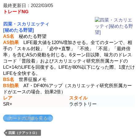
最終更新日：2022/03/05
トレードNG
四菜・スカリエッティ
[秘めたる野望]
AS名
秘めたる野望
AS効果
LIFE最大値を120%増加させる。全てのターンで、相
手の「スキル封殺」「必中+直撃」「不撓」「不屈」「最終倍
率」を含むASの発動を封じる。6ターン目以降、味方のドレス
コード「普段着」およびスカリエッティ研究所所属カードの
LC×14のLIFEを回復する。LIFEが80%以下になった際、1度だけ
LIFEを全快する。
BS名
世界征服メモ
BS効果
AT・DF40%アップ（スカリエッティ研究所所属カー
ドがエースの場合、効果2倍）
レア
スタイル
SR+
ラボラトリー
カードの詳細を見る
四菜（クアットロ）