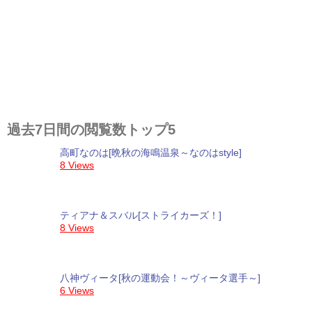
過去7日間の閲覧数トップ5
高町なのは[晩秋の海鳴温泉～なのはstyle]
8 Views
ティアナ＆スバル[ストライカーズ！]
8 Views
八神ヴィータ[秋の運動会！～ヴィータ選手～]
6 Views