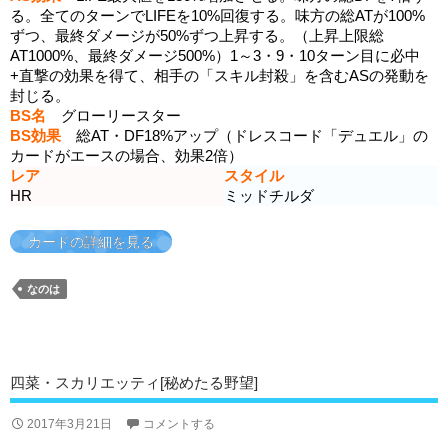
る。全てのターンでLIFEを10%回復する。味方の総ATが100%
ずつ、最終ダメージが50%ずつ上昇する。（上昇上限総
AT1000%、最終ダメージ500%）1～3・9・10ターン目に必中
+直撃の効果を得て、相手の「スキル封殺」を含むASの発動を
封じる。
BS名
グローリースター
BS効果
総AT・DF18%アップ（ドレスコード「デュエル」の
カードがエースの場合、効果2倍）
レア
スタイル
HR
ミッドチルダ
カードの詳細を見る
なのは
四菜・スカリエッティ[秘めたる野望]
2017年3月21日
コメントする