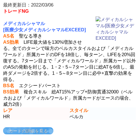
最終更新日：2022/03/06
トレードNG
メディカルシャマル
[医療少女メディカルシャマルEXCEED]
AS名
聖なる導き
AS効果
LIFE最大値を130%増加させ
る。全てのターンで味方のベルカスタイルおよび「メディカル
ワールド」所属カードのDFを18倍し、毎ターン、LIFEを20%回
復する。7ターン目まで「メディカルワールド」所属カード以外
のASの発動を封じる。1・2・5～7ターン目に総ATを6倍し、最
終ダメージを2倍する。1・5～8ターン目に必中+直撃の効果を
得る。
BS名
エクシードバースト
BS効果
複合スキル 総AT15%アップ+防御貫通32000（ベル
カおよび「メディカルワールド」所属カードがエースの場合、
威力2倍）
レア
スタイル
HR
ベルカ
カードの詳細を見る