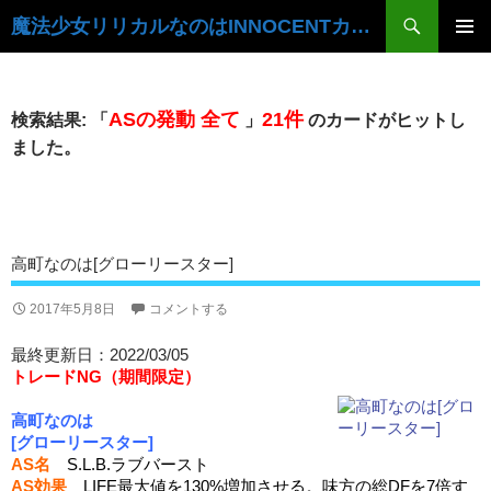
検
魔法少女リリカルなのはINNOCENTカードデータベース
索
コ
ン
メ
テ
イ
ン
ASの発動 全て
21件
検索結果: 「
」
のカードがヒットし
ツ
ン
ました。
へ
ス
メ
キ
ニ
ッ
プ
ュ
高町なのは[グローリースター]
ー
2017年5月8日
コメントする
最終更新日：2022/03/05
トレードNG（期間限定）
高町なのは
[グローリースター]
AS名
S.L.B.ラブバースト
AS効果
LIFE最大値を130%増加させる。味方の総DFを7倍す