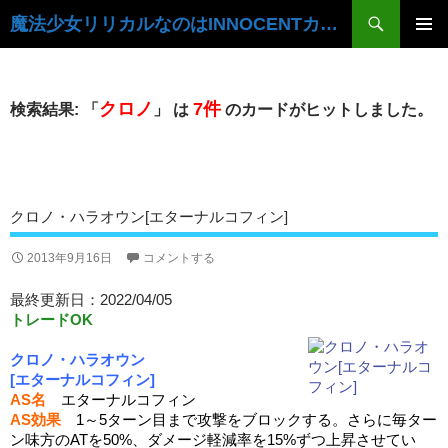
検
魔法少女リリカルなのはINNOCENTカードデータベース
索
コ
ン
メ
テ
イ
ン
クロノ
7件
検索結果: 「
」 は
のカードがヒットしました。
ツ
ン
へ
ス
メ
キ
ニ
ッ
クロノ・ハラオウン[エターナルコフィン]
プ
ュ
2013年9月16日
コメントする
ー
最終更新日：2022/04/05
トレードOK
クロノ・ハラオウン
[エターナルコフィン]
AS名
エターナルコフィン
AS効果
1～5ターン目まで攻撃をブロックする。さらに毎ター
ン味方のATを50%、ダメージ軽減率を15%ずつ上昇させてい