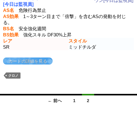
[今日は監視員]
AS名
危険行為禁止
AS効果
1～3ターン目まで「倍撃」を含むASの発動を封じ
る。
BS名
安全強化週間
BS効果
強化スキル DF30%上昇
レア
スタイル
SR
ミッドチルダ
カードの詳細を見る
クロノ
投
← 前へ
1
2
稿
ナ
ビ