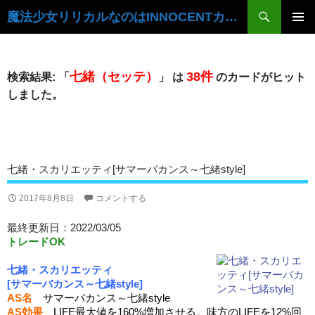
検
魔法少女リリカルなのはINNOCENTカードデータベース
索
コ
ン
メ
テ
イ
ン
七緒（セッテ）
38件
検索結果: 「
」 は
のカードがヒット
ツ
ン
しました。
へ
ス
メ
キ
ニ
ッ
プ
ュ
七緒・スカリエッティ[サマーバカンス～七緒style]
ー
2017年8月8日
コメントする
最終更新日：2022/03/05
トレードOK
七緒・スカリエッティ
[サマーバカンス～七緒style]
AS名
サマーバカンス～七緒style
AS効果
LIFE最大値を160%増加させる。味方のLIFEを12%回