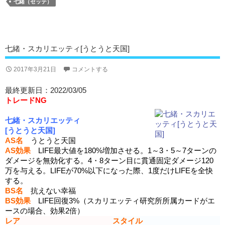
七緒（セッテ）
七緒・スカリエッティ[うとうと天国]
2017年3月21日
コメントする
最終更新日：2022/03/05
トレードNG
七緒・スカリエッティ
[うとうと天国]
AS名
うとうと天国
AS効果
LIFE最大値を180%増加させる。1～3・5～7ターンの
ダメージを無効化する。4・8ターン目に貫通固定ダメージ120
万を与える。LIFEが70%以下になった際、1度だけLIFEを全快
する。
BS名
抗えない幸福
BS効果
LIFE回復3%（スカリエッティ研究所所属カードがエ
ースの場合、効果2倍）
レア
スタイル