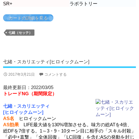
SR+
ラボラトリー
カードの詳細を見る
七緒（セッテ）
七緒・スカリエッティ[ヒロイックムーン]
2017年3月21日
コメントする
最終更新日：2022/03/05
トレードNG（期間限定）
七緒・スカリエッティ
[ヒロイックムーン]
AS名
ヒロイックムーン
AS効果
LIFE最大値を130%増加させる。味方の総ATを4倍、
総DFを7倍する。1～3・9・10ターン目に相手の「スキル封殺」
「必中+直撃」「全体回復」「LC回復」を含むASの発動を封じ