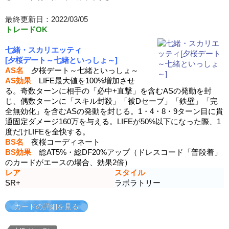
最終更新日：2022/03/05
トレードOK
七緒・スカリエッティ
[夕桜デート～七緒といっしょ～]
AS名
夕桜デート～七緒といっしょ～
AS効果
LIFE最大値を100%増加させ
る。奇数ターンに相手の「必中+直撃」を含むASの発動を封
じ、偶数ターンに「スキル封殺」「被Dセーブ」「鉄壁」「完
全無効化」を含むASの発動を封じる。1・4・8・9ターン目に貫
通固定ダメージ160万を与える。LIFEが50%以下になった際、1
度だけLIFEを全快する。
BS名
夜桜コーディネート
BS効果
総AT5%・総DF20%アップ（ドレスコード「普段着」
のカードがエースの場合、効果2倍）
レア
スタイル
SR+
ラボラトリー
カードの詳細を見る