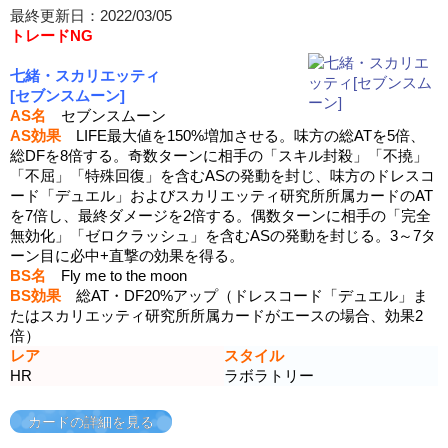
最終更新日：2022/03/05
トレードNG
七緒・スカリエッティ
[セブンスムーン]
AS名
セブンスムーン
AS効果
LIFE最大値を150%増加させる。味方の総ATを5倍、
総DFを8倍する。奇数ターンに相手の「スキル封殺」「不撓」
「不屈」「特殊回復」を含むASの発動を封じ、味方のドレスコ
ード「デュエル」およびスカリエッティ研究所所属カードのAT
を7倍し、最終ダメージを2倍する。偶数ターンに相手の「完全
無効化」「ゼロクラッシュ」を含むASの発動を封じる。3～7タ
ーン目に必中+直撃の効果を得る。
BS名
Fly me to the moon
BS効果
総AT・DF20%アップ（ドレスコード「デュエル」ま
たはスカリエッティ研究所所属カードがエースの場合、効果2
倍）
レア
スタイル
HR
ラボラトリー
カードの詳細を見る