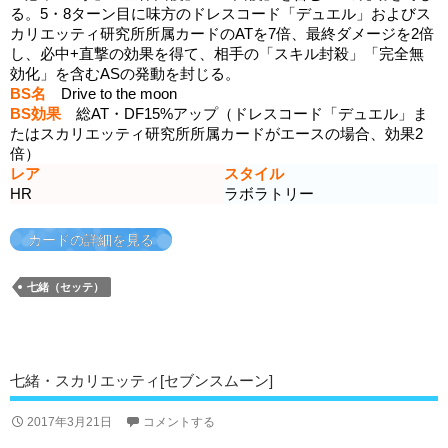
る。5・8ターン目に味方のドレスコード「デュエル」およびス
カリエッティ研究所所属カードのATを7倍、最終ダメージを2倍
し、必中+直撃の効果を得て、相手の「スキル封殺」「完全無
効化」を含むASの発動を封じる。
BS名
Drive to the moon
BS効果
総AT・DF15%アップ（ドレスコード「デュエル」ま
たはスカリエッティ研究所所属カードがエースの場合、効果2
倍）
レア
スタイル
HR
ラボラトリー
カードの詳細を見る
七緒（セッテ）
七緒・スカリエッティ[セブンスムーン]
2017年3月21日
コメントする