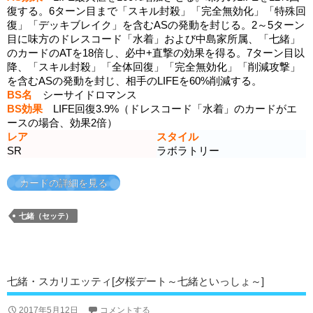
復する。6ターン目まで「スキル封殺」「完全無効化」「特殊回
復」「デッキブレイク」を含むASの発動を封じる。2～5ターン
目に味方のドレスコード「水着」および中島家所属、「七緒」
のカードのATを18倍し、必中+直撃の効果を得る。7ターン目以
降、「スキル封殺」「全体回復」「完全無効化」「削減攻撃」
を含むASの発動を封じ、相手のLIFEを60%削減する。
BS名
シーサイドロマンス
BS効果
LIFE回復3.9%（ドレスコード「水着」のカードがエ
ースの場合、効果2倍）
レア
スタイル
SR
ラボラトリー
カードの詳細を見る
七緒（セッテ）
七緒・スカリエッティ[夕桜デート～七緒といっしょ～]
2017年5月12日
コメントする