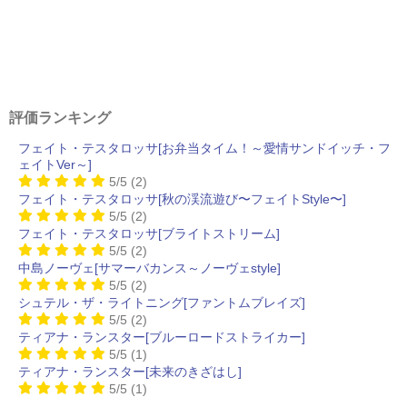
評価ランキング
フェイト・テスタロッサ[お弁当タイム！～愛情サンドイッチ・フ
ェイトVer～]
5/5
(2)
フェイト・テスタロッサ[秋の渓流遊び〜フェイトStyle〜]
5/5
(2)
フェイト・テスタロッサ[ブライトストリーム]
5/5
(2)
中島ノーヴェ[サマーバカンス～ノーヴェstyle]
5/5
(2)
シュテル・ザ・ライトニング[ファントムブレイズ]
5/5
(2)
ティアナ・ランスター[ブルーロードストライカー]
5/5
(1)
ティアナ・ランスター[未来のきざはし]
5/5
(1)