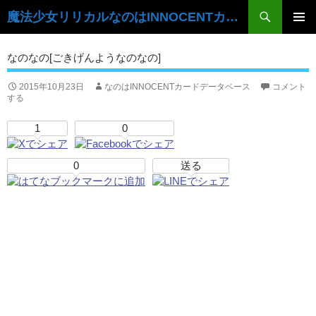
検
魔法少女リリカルなのはINNOCENTカードデータベース
索
コ
ン
メ
なのなの[ごきげんようなのなの]
テ
イ
ン
ツ
2015年10月23日
なのはINNOCENTカードデータベース
コメント
ン
する
へ
ス
メ
1
0
キ
ニ
ッ
プ
0
送る
ュ
ー