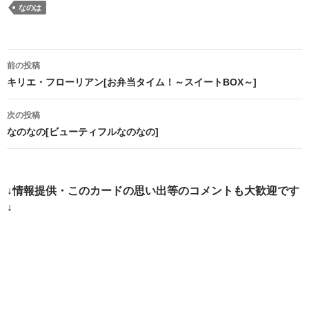
なのは
投
前の投稿
稿
キリエ・フローリアン[お弁当タイム！～スイートBOX～]
ナ
次の投稿
ビ
なのなの[ビューティフルなのなの]
ゲ
ー
↓情報提供・このカードの思い出等のコメントも大歓迎です
シ
↓
ョ
ン