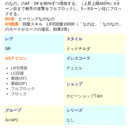
のなの」のAT・DFを80%ずつ増加する。（上昇上限560%）4タ
ーン目まで相手の攻撃をフルブロックし、5～8ターン目にブロッ
クする。
BS名
ヒーリングなのなの
BS効果
回復スキル LIFE回復10000（「なのは」「なのなの」
のカードがエースの場合、効果2倍）
レア
スタイル
SR
ミッドチルダ
ASアイコン
ドレスコード
LIFE増加
デュエル
LC回復
累積(AT)
累積(DF)
ショップ
フルブロック
ブロック
ホビーショップT&H
グループ
シリーズ
AI-NPC
なし