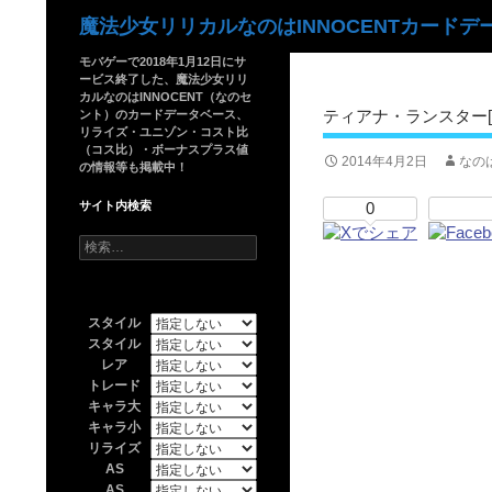
検
魔法少女リリカルなのはINNOCENTカードデ
索
モバゲーで2018年1月12日にサ
ービス終了した、魔法少女リリ
カルなのはINNOCENT（なのセ
ティアナ・ランスター[
ント）のカードデータベース、
リライズ・ユニゾン・コスト比
（コス比）・ボーナスプラス値
2014年4月2日
なの
の情報等も掲載中！
サイト内検索
0
検
索:
スタイル
スタイル
レア
トレード
キャラ大
キャラ小
リライズ
AS
AS