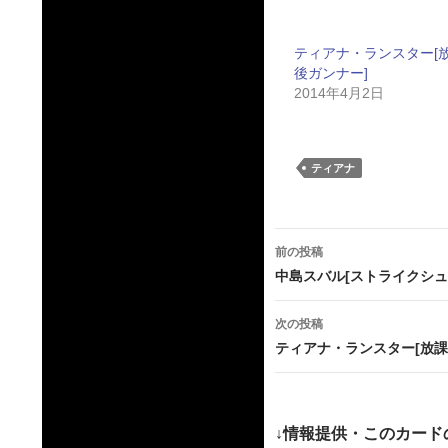
ティアナ・ランスター[
後ガンナー]
2014年4月2日
ティアナ
投
前の投稿
稿
中島スバル[ストライクシュ
ナ
次の投稿
ビ
ティアナ・ランスター[放課
ゲ
ー
↓情報提供・このカード