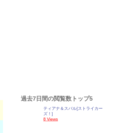
過去7日間の閲覧数トップ5
ティアナ＆スバル[ストライカー
ズ！]
8 Views