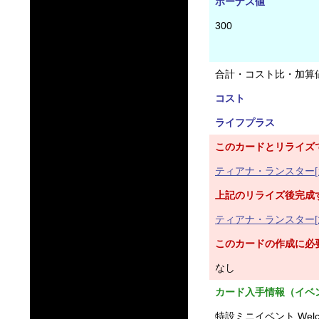
ボーナス値
300
合計・コスト比・加算
コスト
ライフプラス
このカードとリライズ
ティアナ・ランスター[
上記のリライズ後完成
ティアナ・ランスター[
このカードの作成に必
なし
カード入手情報（イベ
特設ミニイベント Welc