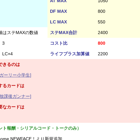
AT MAX
1050
DF MAX
800
LC MAX
550
値はステMAXの数値
ステMAX合計
2400
3
コスト比
800
LC×4
ライフプラス加算値
2200
できるのは
ガーリー小学生]
するカードは
放課後ガンナー]
要なカードは
ント報酬・シリアルコード・トークのみ）
ome NEWFACE！より新規追加