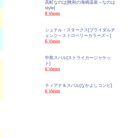
高町なのは[晩秋の海鳴温泉～なのは
style]
8 Views
シュテル・スタークス[ブライダルチ
ェンジ～ストロベリーカラーズ～]
6 Views
中島スバル[ストライカージャケッ
ト]
6 Views
ティアナ＆スバル[なかよしコンビ]
6 Views