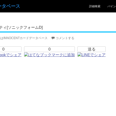
コンテンツへスキッ
ータベース
詳細検索
バイン
ィ[ソニックフォームD]
はINNOCENTカードデータベース
コメントする
0
0
送る