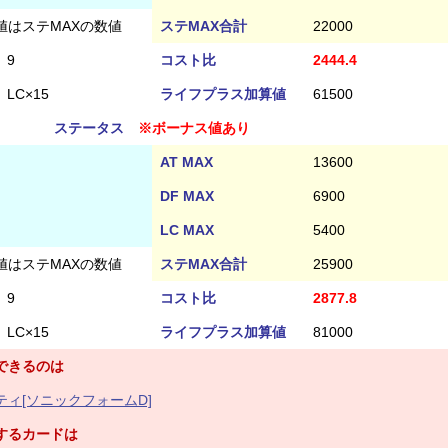
値はステMAXの数値
ステMAX合計
22000
9
コスト比
2444.4
LC×15
ライフプラス加算値
61500
ステータス
※ボーナス値あり
AT MAX
13600
DF MAX
6900
LC MAX
5400
値はステMAXの数値
ステMAX合計
25900
9
コスト比
2877.8
LC×15
ライフプラス加算値
81000
できるのは
ィ[ソニックフォームD]
するカードは