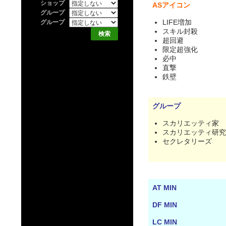
ショップ
ASアイコン
グループ
LIFE増加
グループ
スキル封殺
超回避
限定超強化
必中
直撃
鉄壁
グループ
スカリエッティ家
スカリエッティ研究
セクレタリーズ
AT MIN
DF MIN
LC MIN