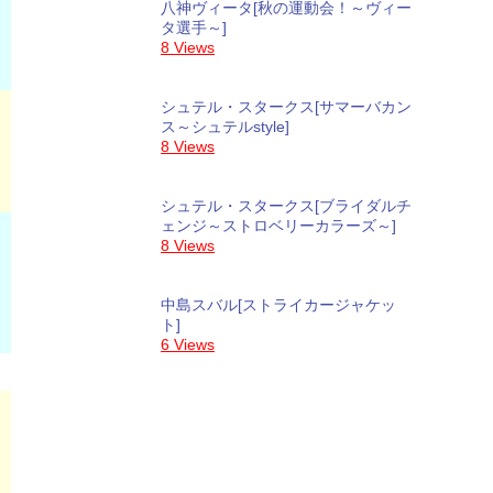
八神ヴィータ[秋の運動会！～ヴィー
タ選手～]
8 Views
シュテル・スタークス[サマーバカン
ス～シュテルstyle]
8 Views
シュテル・スタークス[ブライダルチ
ェンジ～ストロベリーカラーズ～]
8 Views
中島スバル[ストライカージャケッ
ト]
6 Views