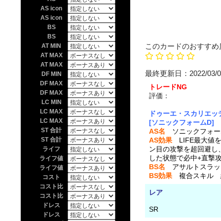
AS icon
AS icon
BS
BS
このカードのおすすめ
AT MIN
AT MAX
AT MAX
最終更新日：202
DF MIN
DF MAX
トレードNG
DF MAX
評価：
投票なし 上の
LC MIN
LC MAX
ドゥーエ・スカリエッ
LC MAX
[ソニックフォームD]
ST 合計
AS名
ソニックフォー
ST 合計
AS効果
LIFE最大値
ン目の攻撃を超回避し、
ライフ
した状態で必中+直撃攻
ライフ値
BS名
アサルトスラッ
ライフ値
BS効果
複合スキル 総A
コスト
コスト比
レア
コスト比
ドレス
SR
ドレス