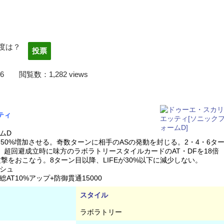
度は？
2/03/06 閲覧数：1,282 views
フォームから是非投票お願いします！！
ティ
ムD
を50%増加させる。奇数ターンに相手のASの発動を封じる。2・4・6タ
超回避成立時に味方のラボラトリースタイルカードのAT・DFを18倍
撃をおこなう。8ターン目以降、LIFEが30%以下に減少しない。
シュ
T10%アップ+防御貫通15000
スタイル
ラボラトリー