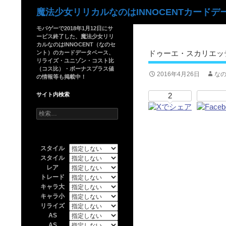
検
魔法少女リリカルなのはINNOCENTカードデ
索
モバゲーで2018年1月12日にサ
ービス終了した、魔法少女リリ
カルなのはINNOCENT（なのセ
ドゥーエ・スカリエッテ
ント）のカードデータベース、
リライズ・ユニゾン・コスト比
（コス比）・ボーナスプラス値
2016年4月26日
なの
の情報等も掲載中！
サイト内検索
2
検
索:
スタイル
スタイル
レア
トレード
キャラ大
キャラ小
リライズ
AS
AS