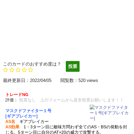
このカードのおすすめ度は？
最終更新日：2022/04/05 閲覧数：520 views
トレードNG
評価：
投票なし 上のフォームから是非投票お願いします！！
マスクドファイター１号
[ギアブレイカー]
AS名
ギアブレイカー
AS効果
1・3ターン目に敵味方問わず全てのAS・BSの発動を封
じる。5ターン目に自分のAT×20の威力で攻撃する。