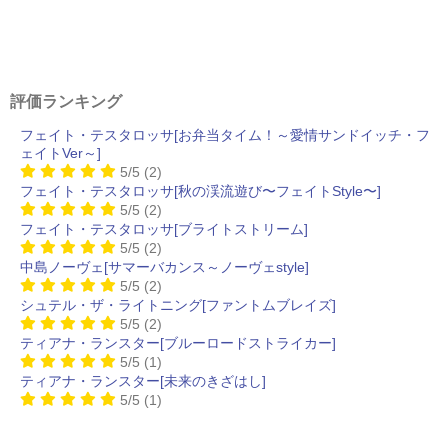
評価ランキング
フェイト・テスタロッサ[お弁当タイム！～愛情サンドイッチ・フ
ェイトVer～]
5/5
(2)
フェイト・テスタロッサ[秋の渓流遊び〜フェイトStyle〜]
5/5
(2)
フェイト・テスタロッサ[ブライトストリーム]
5/5
(2)
中島ノーヴェ[サマーバカンス～ノーヴェstyle]
5/5
(2)
シュテル・ザ・ライトニング[ファントムブレイズ]
5/5
(2)
ティアナ・ランスター[ブルーロードストライカー]
5/5
(1)
ティアナ・ランスター[未来のきざはし]
5/5
(1)