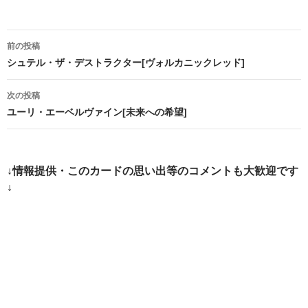
投
前の投稿
稿
シュテル・ザ・デストラクター[ヴォルカニックレッド]
ナ
次の投稿
ビ
ユーリ・エーベルヴァイン[未来への希望]
ゲ
ー
↓情報提供・このカードの思い出等のコメントも大歓迎です
シ
↓
ョ
ン