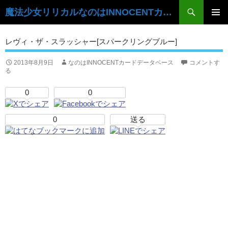
検
魔法少女リリカルなのはINNOCENTカードデータベース
索
コ
ン
メ
レヴィ・ザ・スラッシャー[スパークリングブルー]
テ
イ
ン
ツ
2013年8月9日
なのはINNOCENTカードデータベース
コメントす
ン
る
へ
ス
メ
0
0
キ
ニ
ッ
プ
0
送る
ュ
ー