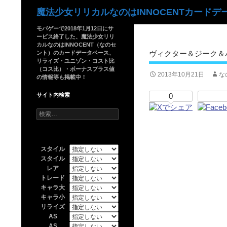
検
魔法少女リリカルなのはINNOCENTカードデ
索
モバゲーで2018年1月12日にサ
ービス終了した、魔法少女リリ
カルなのはINNOCENT（なのセ
ヴィクター＆ジーク＆
ント）のカードデータベース、
リライズ・ユニゾン・コスト比
（コス比）・ボーナスプラス値
2013年10月21日
な
の情報等も掲載中！
サイト内検索
0
検
索:
スタイル
スタイル
レア
トレード
キャラ大
キャラ小
リライズ
AS
AS