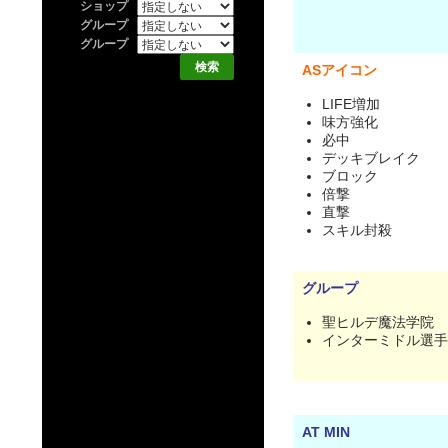
ショップ
グループ
グループ
ASアイコン
LIFE増加
味方強化
必中
デッキブレイク
ブロック
倍撃
直撃
スキル封殺
グループ
聖ヒルデ魔法学院
インターミドル選手
AT MIN