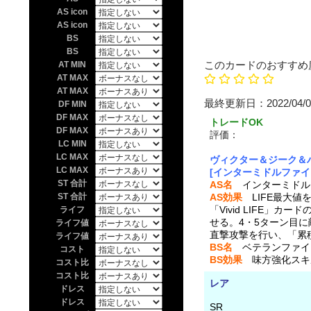
AS icon
AS icon
BS
BS
このカードのおすすめ
AT MIN
AT MAX
AT MAX
最終更新日：20
DF MIN
DF MAX
トレードOK
DF MAX
評価：
投票なし 上の
LC MIN
LC MAX
ヴィクター＆ジーク＆
LC MAX
[インターミドルファイ
ST 合計
AS名
インターミドル
ST 合計
AS効果
LIFE最大値
「Vivid LIFE」
ライフ
せる。4・5ターン目に
ライフ値
直撃攻撃を行い、「累
ライフ値
BS名
ベテランファイ
コスト
BS効果
味方強化スキル
コスト比
コスト比
レア
ドレス
ドレス
SR