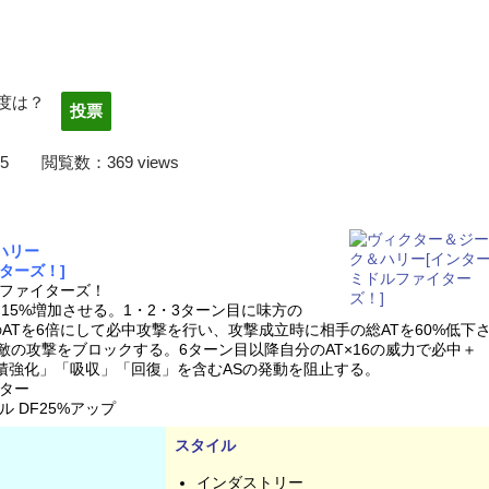
度は？
22/04/05 閲覧数：369 views
フォームから是非投票お願いします！！
ハリー
ターズ！]
ファイターズ！
を15%増加させる。1・2・3ターン目に味方の
カードのATを6倍にして必中攻撃を行い、攻撃成立時に相手の総ATを60%低下
敵の攻撃をブロックする。6ターン目以降自分のAT×16の威力で必中＋
積強化」「吸収」「回復」を含むASの発動を阻止する。
ター
 DF25%アップ
スタイル
インダストリー