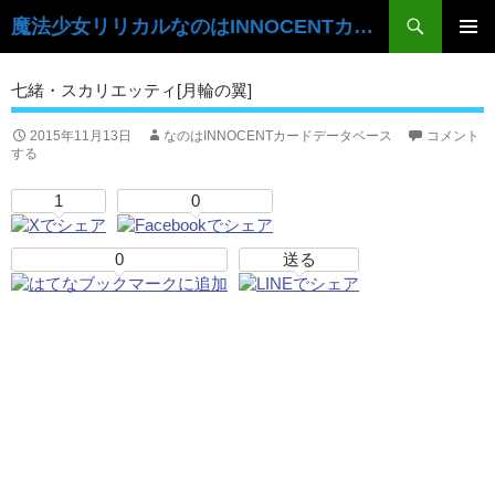
検
魔法少女リリカルなのはINNOCENTカードデータベース
索
コ
ン
メ
七緒・スカリエッティ[月輪の翼]
テ
イ
ン
ツ
2015年11月13日
なのはINNOCENTカードデータベース
コメント
ン
する
へ
ス
メ
1
0
キ
ニ
ッ
プ
0
送る
ュ
ー