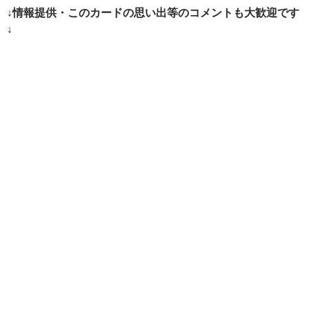
ー
↓情報提供・このカードの思い出等のコメントも大歓迎です
シ
↓
ョ
ン