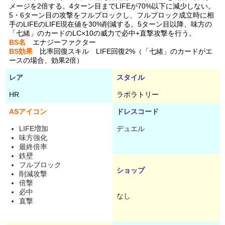
メージを2倍する。4ターン目までLIFEが70%以下に減少しない。
5・6ターン目の攻撃をフルブロックし、フルブロック成立時に相
手のLIFEのLIFE現在値を30%削減する。5ターン目以降、味方の
「七緒」のカードのLC×10の威力で必中+直撃攻撃を行う。
BS名
エナジーファクター
BS効果
比率回復スキル LIFE回復2%（「七緒」のカードがエ
ースの場合、効果2倍）
レア
スタイル
HR
ラボラトリー
ASアイコン
ドレスコード
LIFE増加
デュエル
味方強化
最終倍率
鉄壁
フルブロック
ショップ
削減攻撃
倍撃
必中
なし
直撃