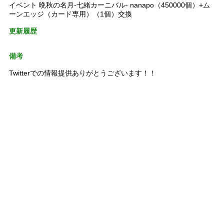
イベント 晩秋の名月-七緒カーニバル- nanapo（450000個）+ム
ーンエッジ（カード専用）（1個）交換
更新履歴
備考
Twitterでの情報提供ありがとうございます！！