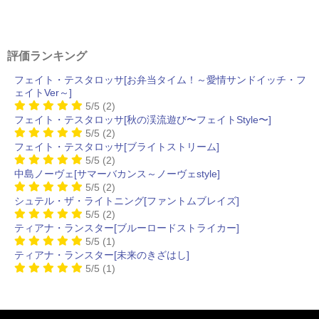
評価ランキング
フェイト・テスタロッサ[お弁当タイム！～愛情サンドイッチ・フ
ェイトVer～]
5/5
(2)
フェイト・テスタロッサ[秋の渓流遊び〜フェイトStyle〜]
5/5
(2)
フェイト・テスタロッサ[ブライトストリーム]
5/5
(2)
中島ノーヴェ[サマーバカンス～ノーヴェstyle]
5/5
(2)
シュテル・ザ・ライトニング[ファントムブレイズ]
5/5
(2)
ティアナ・ランスター[ブルーロードストライカー]
5/5
(1)
ティアナ・ランスター[未来のきざはし]
5/5
(1)