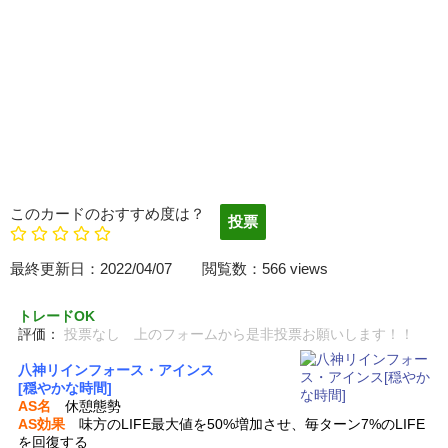
このカードのおすすめ度は？
最終更新日：2022/04/07 閲覧数：566 views
トレードOK
評価：
投票なし 上のフォームから是非投票お願いします！！
八神リインフォース・アインス
[穏やかな時間]
AS名
休憩態勢
AS効果
味方のLIFE最大値を50%増加させ、毎ターン7%のLIFE
を回復する