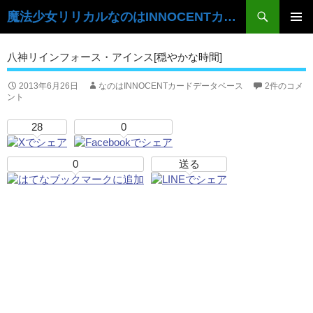
検
魔法少女リリカルなのはINNOCENTカードデータベース
索
コ
ン
メ
八神リインフォース・アインス[穏やかな時間]
テ
イ
ン
ツ
2013年6月26日
なのはINNOCENTカードデータベース
2件のコメ
ン
ント
へ
ス
メ
28
0
キ
ニ
ッ
プ
0
送る
ュ
ー