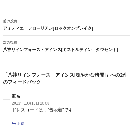
投
前の投稿
稿
アミティエ・フローリアン[ロックオンブレイク]
ナ
次の投稿
ビ
八神リインフォース・アインス[ミストルティン・タウゼント]
ゲ
ー
「八神リインフォース・アインス[穏やかな時間]」への2件
シ
のフィードバック
ョ
匿名
ン
2013年10月13日 20:08
ドレスコードは，“普段着”です．
返信