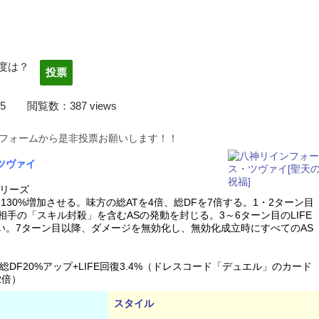
度は？
22/03/05 閲覧数：387 views
フォームから是非投票お願いします！！
ツヴァイ
リーズ
130%増加させる。味方の総ATを4倍、総DFを7倍する。1・2ターン目
、相手の「スキル封殺」を含むASの発動を封じる。3～6ターン目のLIFE
ない。7ターン目以降、ダメージを無効化し、無効化成立時にすべてのAS
DF20%アップ+LIFE回復3.4%（ドレスコード「デュエル」のカード
2倍）
スタイル