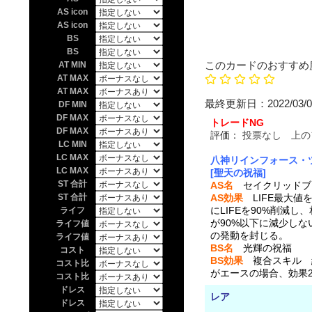
AS icon
AS icon
BS
BS
このカードのおすすめ
AT MIN
AT MAX
AT MAX
最終更新日：20
DF MIN
DF MAX
トレードNG
DF MAX
評価：
投票なし 上の
LC MIN
LC MAX
八神リインフォース・
LC MAX
[聖天の祝福]
ST 合計
AS名
セイクリッドブ
ST 合計
AS効果
LIFE最大値を
にLIFEを90%削減し
ライフ
が90%以下に減少し
ライフ値
の発動を封じる。
ライフ値
BS名
光輝の祝福
コスト
BS効果
複合スキル 総
コスト比
がエースの場合、効果
コスト比
ドレス
レア
ドレス