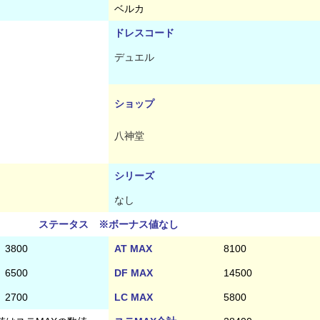
ベルカ
ドレスコード
デュエル
ショップ
八神堂
シリーズ
なし
ステータス ※ボーナス値なし
3800
AT MAX
8100
6500
DF MAX
14500
2700
LC MAX
5800