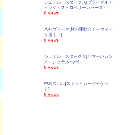
シュテル・スタークス[ブライダルチ
ェンジ～ストロベリーカラーズ～]
8 Views
八神ヴィータ[秋の運動会！～ヴィー
タ選手～]
8 Views
シュテル・スタークス[サマーバカン
ス～シュテルstyle]
8 Views
中島スバル[ストライカージャケッ
ト]
6 Views