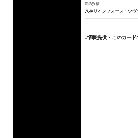
ナ
次の投稿
ビ
八神リインフォース・ツヴァ
ゲ
ー
↓情報提供・このカード
シ
ョ
ン