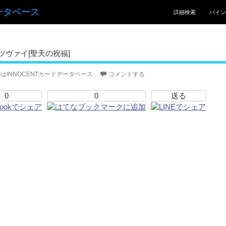
コンテンツへスキッ
ータベース
詳細検索
バイン
ヴァイ[聖天の祝福]
はINNOCENTカードデータベース
コメントする
0
0
送る