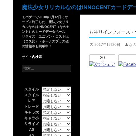
検
魔法少女リリカルなのはINNOCENTカードデ
索
モバゲーで2018年1月12日にサ
ービス終了した、魔法少女リリ
カルなのはINNOCENT（なのセ
八神リインフォース・ツ
ント）のカードデータベース、
リライズ・ユニゾン・コスト比
（コス比）・ボーナスプラス値
2017年1月20日
なの
の情報等も掲載中！
サイト内検索
20
検
索:
スタイル
スタイル
レア
トレード
キャラ大
キャラ小
リライズ
AS
AS