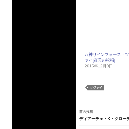
八神リインフォース・ツ
ァイ[夜天の祝福]
2015年12月9日
ツヴァイ
投
前の投稿
稿
ディアーチェ・K・クローディ