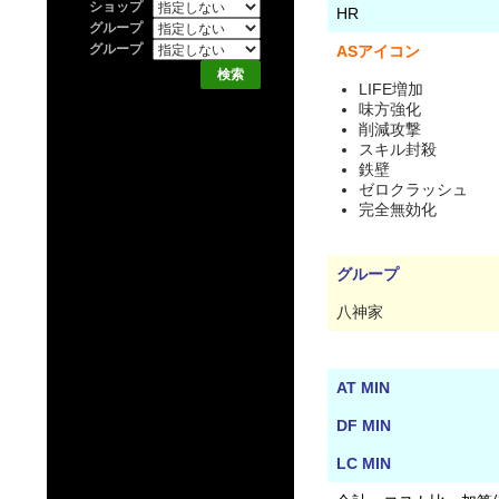
ショップ
HR
グループ
グループ
ASアイコン
LIFE増加
味方強化
削減攻撃
スキル封殺
鉄壁
ゼロクラッシュ
完全無効化
グループ
八神家
AT MIN
DF MIN
LC MIN