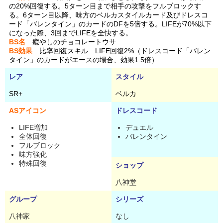
の20%回復する。5ターン目まで相手の攻撃をフルブロックす
る。6ターン目以降、味方のベルカスタイルカード及びドレスコ
ード「バレンタイン」のカードのDFを5倍する。LIFEが70%以下
になった際、3回までLIFEを全快する。
BS名
癒やしのチョコレートウサ
BS効果
比率回復スキル LIFE回復2%（ドレスコード「バレン
タイン」のカードがエースの場合、効果1.5倍）
レア
スタイル
SR+
ベルカ
ASアイコン
ドレスコード
LIFE増加
デュエル
全体回復
バレンタイン
フルブロック
味方強化
特殊回復
ショップ
八神堂
グループ
シリーズ
八神家
なし