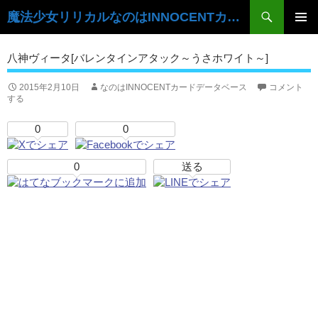
検
魔法少女リリカルなのはINNOCENTカードデータベース
索
コ
ン
メ
八神ヴィータ[バレンタインアタック～うさホワイト～]
テ
イ
ン
ツ
2015年2月10日
なのはINNOCENTカードデータベース
コメント
ン
する
へ
ス
メ
0
0
キ
ニ
ッ
プ
0
送る
ュ
ー