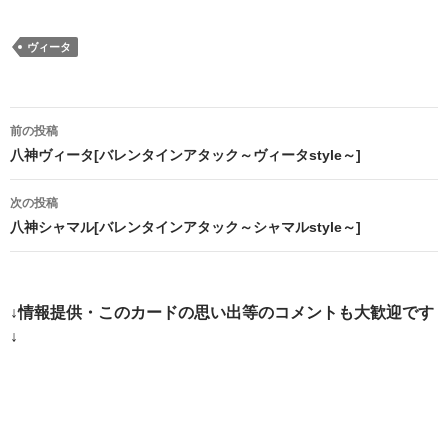
ヴィータ
投
前の投稿
稿
八神ヴィータ[バレンタインアタック～ヴィータstyle～]
ナ
次の投稿
ビ
八神シャマル[バレンタインアタック～シャマルstyle～]
ゲ
ー
↓情報提供・このカードの思い出等のコメントも大歓迎です
シ
↓
ョ
ン