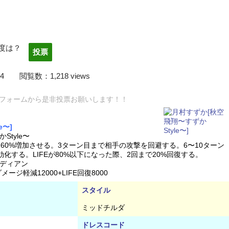
度は？
2/03/14 閲覧数：1,218 views
フォームから是非投票お願いします！！
e〜]
tyle〜
を60%増加させる。3ターン目まで相手の攻撃を回避する。6〜10ターン
化する。LIFEが80%以下になった際、2回まで20%回復する。
ディアン
ージ軽減12000+LIFE回復8000
スタイル
ミッドチルダ
ドレスコード