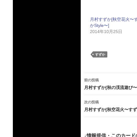
月村すずか[秋空花火〜
かStyle〜]
2014年10月25日
すずか
投
前の投稿
稿
月村すずか[秋の渓流遊び〜す
ナ
次の投稿
ビ
月村すずか[秋空花火〜すずかS
ゲ
ー
↓情報提供・このカード