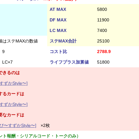
AT MAX
5800
DF MAX
11900
LC MAX
7400
値はステMAXの数値
ステMAX合計
25100
9
コスト比
2788.9
LC×7
ライフプラス加算値
51800
できるのは
かStyle〜]
するカードは
かStyle〜]
要なカードは
〜すずかStyle〜]
×2枚
ント報酬・シリアルコード・トークのみ）