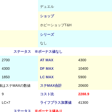
デュエル
ショップ
ホビーショップT&H
シリーズ
なし
ステータス ※ボーナス値なし
2700
AT MAX
4300
4300
DF MAX
10400
1850
LC MAX
5900
値はステMAXの数値
ステMAX合計
20600
9
コスト比
2288.9
LC×7
ライフプラス加算値
41300
ステータス
※ボーナス値あり