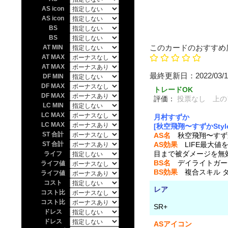
AS icon
AS icon
BS
BS
このカードのおすすめ
AT MIN
AT MAX
AT MAX
最終更新日：202
DF MIN
DF MAX
トレードOK
DF MAX
評価：
投票なし 上の
LC MIN
LC MAX
月村すずか
LC MAX
[秋空飛翔〜すずかStyl
ST 合計
AS名
秋空飛翔〜すずかS
ST 合計
AS効果
LIFE最大値
目まで被ダメージを無効
ライフ
BS名
デイライトガー
ライフ値
BS効果
複合スキル ダメ
ライフ値
コスト
レア
コスト比
コスト比
SR+
ドレス
ドレス
ASアイコン