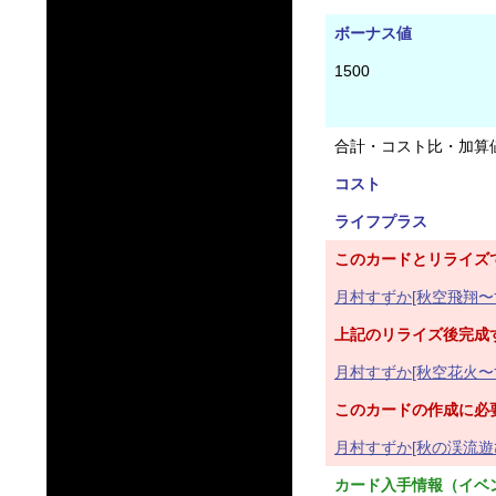
ボーナス値
1500
合計・コスト比・加算
コスト
ライフプラス
このカードとリライズ
月村すずか[秋空飛翔〜すず
上記のリライズ後完成
月村すずか[秋空花火〜すず
このカードの作成に必
月村すずか[秋の渓流遊び
カード入手情報（イベ