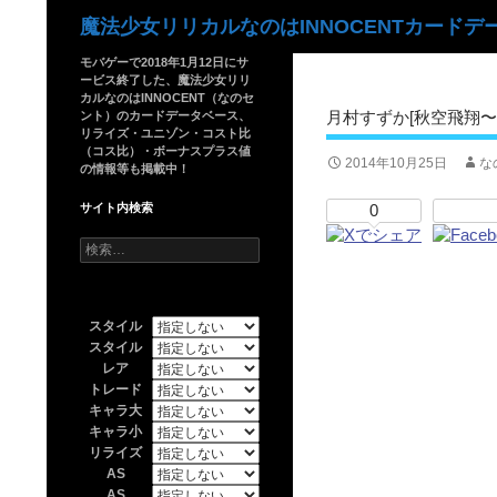
検
魔法少女リリカルなのはINNOCENTカードデ
索
モバゲーで2018年1月12日にサ
ービス終了した、魔法少女リリ
カルなのはINNOCENT（なのセ
月村すずか[秋空飛翔〜す
ント）のカードデータベース、
リライズ・ユニゾン・コスト比
（コス比）・ボーナスプラス値
2014年10月25日
な
の情報等も掲載中！
サイト内検索
0
検
索:
スタイル
スタイル
レア
トレード
キャラ大
キャラ小
リライズ
AS
AS