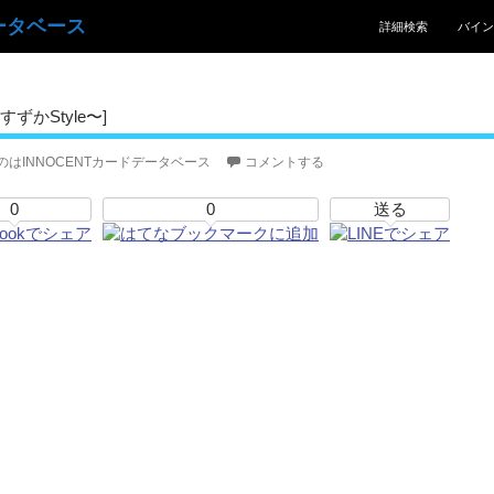
コンテンツへスキッ
ータベース
詳細検索
バイン
ずかStyle〜]
のはINNOCENTカードデータベース
コメントする
0
0
送る