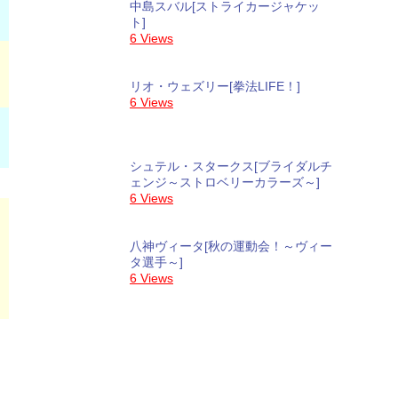
中島スバル[ストライカージャケッ
ト]
6 Views
リオ・ウェズリー[拳法LIFE！]
6 Views
シュテル・スタークス[ブライダルチ
ェンジ～ストロベリーカラーズ～]
6 Views
八神ヴィータ[秋の運動会！～ヴィー
タ選手～]
6 Views