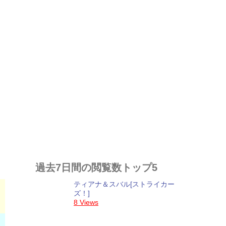
過去7日間の閲覧数トップ5
ティアナ＆スバル[ストライカー
ズ！]
8 Views